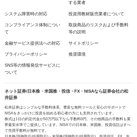
する業者
システム障害時の対応
投資用教材販売業者について
コンプライアンス体制につい
取扱商品のリスクおよび手数料
て
等の説明
金融サービス提供法への対応
サイトポリシー
プライバシーポリシー
推奨環境
SNS等の情報発信サービスに
ついて
ネット証券/日本株・米国株・投信・FX・NISAなら証券会社の松
井証券
松井証券はシンプルな手数料体系、豊富な無料ツールと安心のサポートで
NISAをきっかけに投資を始める初心者の方にも支持されています。
株式は1日の約定代金が50万円以下なら手数料0円、その他商品の手数料も業
界最安水準でご提供しています。NISAでの日本株、米国株、投資信託はすべ
て売買手数料が無料です。
日本株(現物取引/信用取引)・米国株(現物取引/信用取引)、投資信託、FX、先