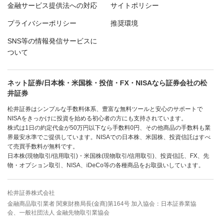
金融サービス提供法への対応
サイトポリシー
プライバシーポリシー
推奨環境
SNS等の情報発信サービスに
ついて
ネット証券/日本株・米国株・投信・FX・NISAなら証券会社の松
井証券
松井証券はシンプルな手数料体系、豊富な無料ツールと安心のサポートで
NISAをきっかけに投資を始める初心者の方にも支持されています。
株式は1日の約定代金が50万円以下なら手数料0円、その他商品の手数料も業
界最安水準でご提供しています。NISAでの日本株、米国株、投資信託はすべ
て売買手数料が無料です。
日本株(現物取引/信用取引)・米国株(現物取引/信用取引)、投資信託、FX、先
物・オプション取引、NISA、iDeCo等の各種商品をお取扱いしています。
松井証券株式会社
金融商品取引業者 関東財務局長(金商)第164号 加入協会：日本証券業協
会、一般社団法人 金融先物取引業協会