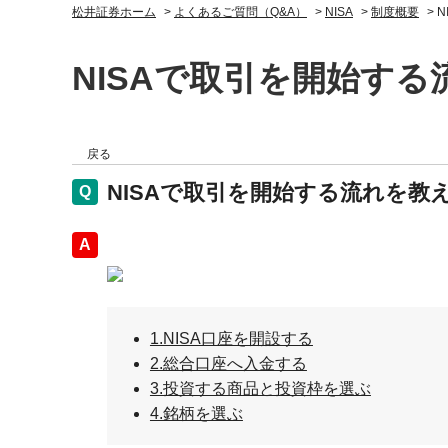
松井証券ホーム
>
よくあるご質問（Q&A）
>
NISA
>
制度概要
>
NISAで取引を開始す
戻る
NISAで取引を開始する流れを教
回答
1.NISA口座を開設する
2.総合口座へ入金する
3.投資する商品と投資枠を選ぶ
4.銘柄を選ぶ