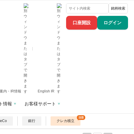
銘柄検索
口座開設
ログイン
案内・IR情報
English IR
ト情報
お客様サポート
DeCo
銀行
クレカ積立