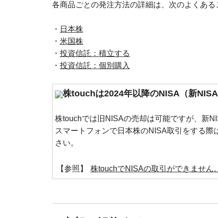
各商品ごとの発注方法の詳細は、次のよくある
・
日本株
・
米国株
・
投資信託：積立する
・
投資信託：個別購入
株touchは2024年以降のNISA（新N
株touchでは旧NISAの売却は可能ですが、
スマートフォンで日本株のNISA取引をする際
さい。
【参照】
株touchでNISAの取引ができま