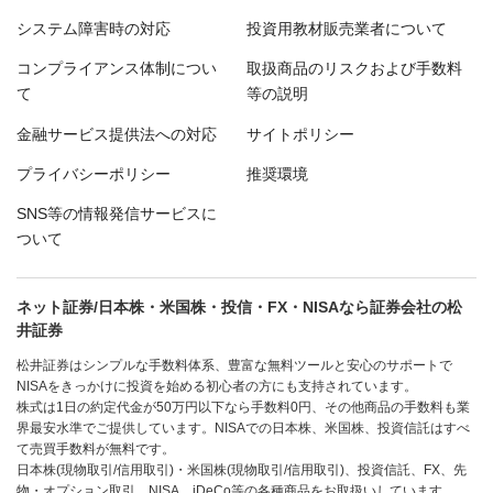
システム障害時の対応
投資用教材販売業者について
コンプライアンス体制につい
取扱商品のリスクおよび手数料
て
等の説明
金融サービス提供法への対応
サイトポリシー
プライバシーポリシー
推奨環境
SNS等の情報発信サービスに
ついて
ネット証券/日本株・米国株・投信・FX・NISAなら証券会社の松
井証券
松井証券はシンプルな手数料体系、豊富な無料ツールと安心のサポートで
NISAをきっかけに投資を始める初心者の方にも支持されています。
株式は1日の約定代金が50万円以下なら手数料0円、その他商品の手数料も業
界最安水準でご提供しています。NISAでの日本株、米国株、投資信託はすべ
て売買手数料が無料です。
日本株(現物取引/信用取引)・米国株(現物取引/信用取引)、投資信託、FX、先
物・オプション取引、NISA、iDeCo等の各種商品をお取扱いしています。