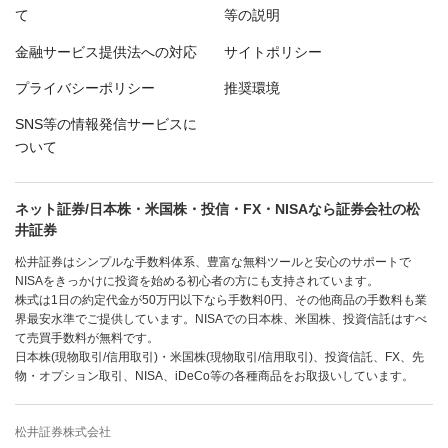
て
等の説明
金融サービス提供法への対応
サイトポリシー
プライバシーポリシー
推奨環境
SNS等の情報発信サービスに
ついて
ネット証券/日本株・米国株・投信・FX・NISAなら証券会社の松
井証券
松井証券はシンプルな手数料体系、豊富な無料ツールと安心のサポートで
NISAをきっかけに投資を始める初心者の方にも支持されています。
株式は1日の約定代金が50万円以下なら手数料0円、その他商品の手数料も業
界最安水準でご提供しています。NISAでの日本株、米国株、投資信託はすべ
て売買手数料が無料です。
日本株(現物取引/信用取引)・米国株(現物取引/信用取引)、投資信託、FX、先
物・オプション取引、NISA、iDeCo等の各種商品をお取扱いしています。
松井証券株式会社