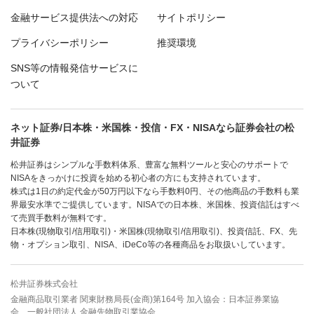
金融サービス提供法への対応
サイトポリシー
プライバシーポリシー
推奨環境
SNS等の情報発信サービスに
ついて
ネット証券/日本株・米国株・投信・FX・NISAなら証券会社の松
井証券
松井証券はシンプルな手数料体系、豊富な無料ツールと安心のサポートで
NISAをきっかけに投資を始める初心者の方にも支持されています。
株式は1日の約定代金が50万円以下なら手数料0円、その他商品の手数料も業
界最安水準でご提供しています。NISAでの日本株、米国株、投資信託はすべ
て売買手数料が無料です。
日本株(現物取引/信用取引)・米国株(現物取引/信用取引)、投資信託、FX、先
物・オプション取引、NISA、iDeCo等の各種商品をお取扱いしています。
松井証券株式会社
金融商品取引業者 関東財務局長(金商)第164号 加入協会：日本証券業協
会、一般社団法人 金融先物取引業協会