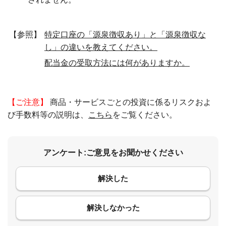
【参照】
特定口座の「源泉徴収あり」と「源泉徴収な
し」の違いを教えてください。
配当金の受取方法には何がありますか。
【ご注意】
商品・サービスごとの投資に係るリスクおよ
び手数料等の説明は、
こちら
をご覧ください。
アンケート:ご意見をお聞かせください
解決した
コメント
解決しなかった