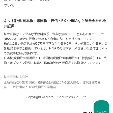
ついて
ネット証券/日本株・米国株・投信・FX・NISAなら証券会社の松
井証券
松井証券はシンプルな手数料体系、豊富な無料ツールと安心のサポートで
NISAをきっかけに投資を始める初心者の方にも支持されています。
株式は1日の約定代金が50万円以下なら手数料0円、その他商品の手数料も業
界最安水準でご提供しています。NISAでの日本株、米国株、投資信託はすべ
て売買手数料が無料です。
日本株(現物取引/信用取引)・米国株(現物取引/信用取引)、投資信託、FX、先
物・オプション取引、NISA、iDeCo等の各種商品をお取扱いしています。
松井証券株式会社
金融商品取引業者 関東財務局長(金商)第164号 加入協会：日本証券業協
会、一般社団法人 金融先物取引業協会
Copyright © Matsui Securities Co., Ltd.
メニュー