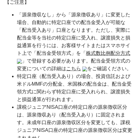
【ご注意】
「源泉徴収なし」から「源泉徴収あり」に変更した
場合、自動的に特定口座での配当金受入が可能な
「配当受入あり」口座となります。ただし、実際に
配当金等を当社の特定口座に受入れ、譲渡損失と損
益通算を行うには、お客様サイトまたはスマホサイ
ト上で「配当金受領方式」を「
株式数比例配分方式
」で登録する必要があります。配当金受領方式の
変更についての詳細は
こちら
をご確認ください。
特定口座（配当受入あり）の場合、投資信託および
米ドルMMFの分配金、米国株の配当金は、配当金受
領方式に関わらず特定口座に受入れられ、譲渡損失
と損益通算が行われます。
課税ジュニアNISA口座の特定口座の源泉徴収区分
は、源泉徴収あり（配当受入あり）に固定されま
す。未成年口座の源泉徴収区分を変更しても、課税
ジュニアNISA口座の特定口座の源泉徴収区分は変更
されません。