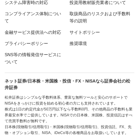
システム障害時の対応
投資用教材販売業者について
コンプライアンス体制につい
取扱商品のリスクおよび手数料
て
等の説明
金融サービス提供法への対応
サイトポリシー
プライバシーポリシー
推奨環境
SNS等の情報発信サービスに
ついて
ネット証券/日本株・米国株・投信・FX・NISAなら証券会社の松
井証券
松井証券はシンプルな手数料体系、豊富な無料ツールと安心のサポートで
NISAをきっかけに投資を始める初心者の方にも支持されています。
株式は1日の約定代金が50万円以下なら手数料0円、その他商品の手数料も業
界最安水準でご提供しています。NISAでの日本株、米国株、投資信託はすべ
て売買手数料が無料です。
日本株(現物取引/信用取引)・米国株(現物取引/信用取引)、投資信託、FX、先
物・オプション取引、NISA、iDeCo等の各種商品をお取扱いしています。