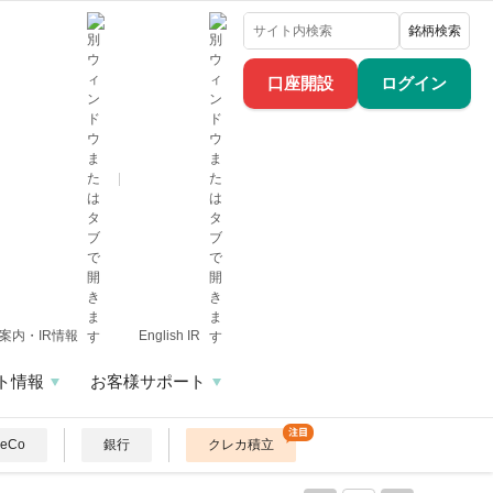
銘柄検索
口座開設
ログイン
案内・IR情報
English IR
ト情報
お客様サポート
DeCo
銀行
クレカ積立