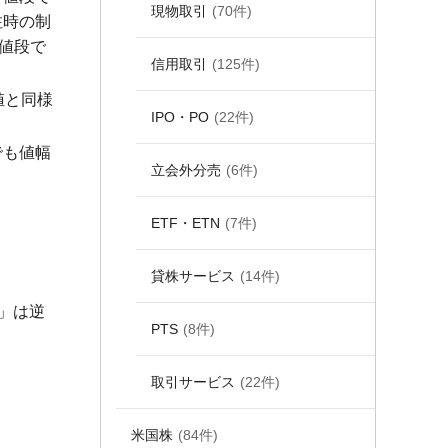
現物取引
(70件)
注時の制
値段で
信用取引
(125件)
値と同様
IPO・PO
(22件)
でも値幅
立会外分売
(6件)
ETF・ETN
(7件)
貸株サービス
(14件)
」は逆
PTS
(8件)
取引サービス
(22件)
米国株
(84件)