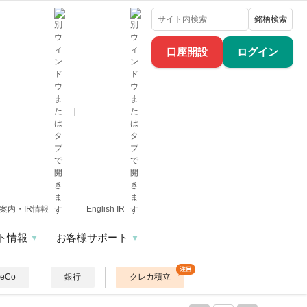
銘柄検索
口座開設
ログイン
案内・IR情報
English IR
ト情報
お客様サポート
DeCo
銀行
クレカ積立