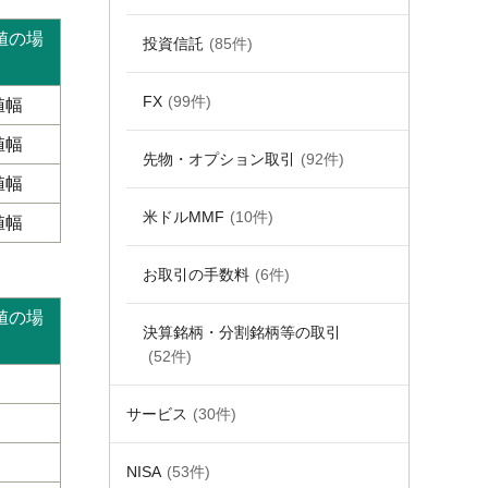
値の場
投資信託
(85件)
FX
(99件)
値幅
値幅
先物・オプション取引
(92件)
値幅
米ドルMMF
(10件)
値幅
お取引の手数料
(6件)
値の場
決算銘柄・分割銘柄等の取引
(52件)
サービス
(30件)
NISA
(53件)