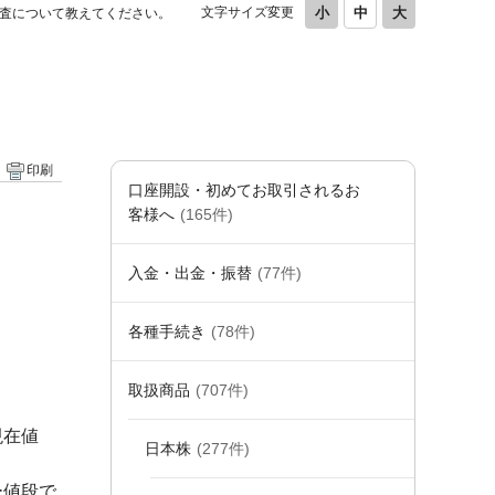
文字サイズ変更
査について教えてください。
印刷
口座開設・初めてお取引されるお
客様へ
(165件)
入金・出金・振替
(77件)
各種手続き
(78件)
取扱商品
(707件)
現在値
日本株
(277件)
ー値段で