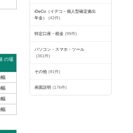
iDeCo（イデコ・個人型確定拠出
年金）
(42件)
特定口座・税金
(99件)
パソコン・スマホ・ツール
(361件)
値 の場
その他
(91件)
値幅
画面説明
(176件)
値幅
値幅
値幅