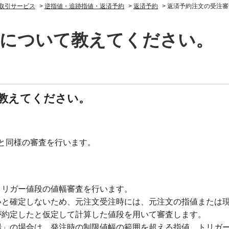
取引サービス
>
逆指値・追跡指値・返済予約
>
返済予約
>
返済予約注文の受注審
査について教えてください。
教えてください。
と同様の審査を行います。
トリガー値段の値幅審査を行います。
いと確定しないため、元注文受注時には、元注文の指値または
が約定したと仮定して計算した値段を用いて審査します。
場」の場合は、発注時の制限値幅の範囲を超える指値、トリガ