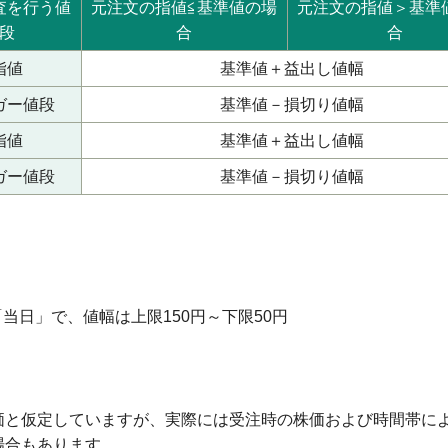
査を行う値
元注文の指値≦基準値の場
元注文の指値＞基準
段
合
合
指値
基準値＋益出し値幅
ガー値段
基準値－損切り値幅
指値
基準値＋益出し値幅
ガー値段
基準値－損切り値幅
当日」で、値幅は上限150円～下限50円
価と仮定していますが、実際には受注時の株価および時間帯に
場合もあります。