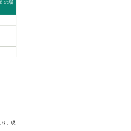
値 の場
より、現