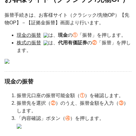
振替手続きは、お客様サイト（クラシック/先物OP）【先
物OP】－【証拠金振替】画面より行います。
現金の振替
は、
現金
の
①
「振替」を押します。
株式の振替
は、
代用有価証券
の
②
「振替」を押し
ます。
現金の振替
振替元口座の振替可能金額（
①
）を確認します。
振替先を選択（
②
）のうえ、振替金額を入力（
③
）
します。
「内容確認」ボタン（
④
）を押します。