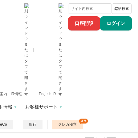
銘柄検索
口座開設
ログイン
案内・IR情報
English IR
ト情報
お客様サポート
DeCo
銀行
クレカ積立