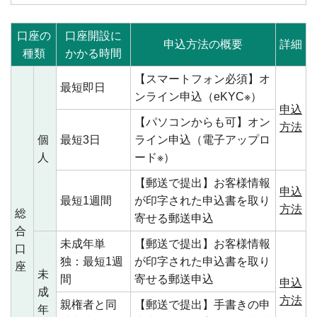
口座の
口座開設に
申込方法の概要
詳細
種類
かかる時間
【スマートフォン必須】オ
最短即日
ンライン申込（eKYC※）
申込
【パソコンからも可】オン
方法
個
最短3日
ライン申込（電子アップロ
人
ード※）
【郵送で提出】お客様情報
申込
最短1週間
が印字された申込書を取り
方法
総
寄せる郵送申込
合
未成年単
【郵送で提出】お客様情報
口
独：最短1週
が印字された申込書を取り
座
未
間
寄せる郵送申込
申込
成
方法
親権者と同
【郵送で提出】手書きの申
年