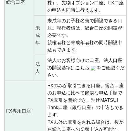
総合口座
株）、先物オプション口座、FX口座
の申込も同時に行えます。
未成年のお子様名義で開設できる口
未
座。親権者様は、総合口座の開設が
成
必要です。
年
親権者様と未成年者様の同時開設申
込もできます。
法人のお客様向けの口座。法人口座
法
の開設基準は
こちら
をご確認くだ
人
さい。
FXのみが取引できる口座。総合口座
のお申込に比べて簡易な申込手順で
FX取引を開始でき、別途MATSUI
Bank口座（銀行口座）の申込もでき
FX専用口座
ます。
FX以外の取引をされる場合は、後か
ら総合口座への切替申込が可能で