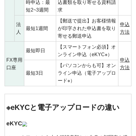
時申込：最
込書類を取り寄せる資料請
短2~3週間
求
【郵送で提出】お客様情報
法
申込
最短1週間
が印字された申込書を取り
人
方法
寄せる郵送申込
【スマートフォン必須】オ
最短即日
ンライン申込（eKYC※）
FX専用
申込
【パソコンからも可】オン
口座
方法
最短3日
ライン申込（電子アップロ
ード※）
※eKYCと電子アップロードの違い
eKYC