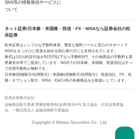
SNS等の情報発信サービスに
ついて
ネット証券/日本株・米国株・投信・FX・NISAなら証券会社の松
井証券
松井証券はシンプルな手数料体系、豊富な無料ツールと安心のサポートで
NISAをきっかけに投資を始める初心者の方にも支持されています。
株式は1日の約定代金が50万円以下なら手数料0円、その他商品の手数料も業
界最安水準でご提供しています。NISAでの日本株、米国株、投資信託はすべ
て売買手数料が無料です。
日本株(現物取引/信用取引)・米国株(現物取引/信用取引)、投資信託、FX、先
物・オプション取引、NISA、iDeCo等の各種商品をお取扱いしています。
松井証券株式会社
金融商品取引業者 関東財務局長(金商)第164号 加入協会：日本証券業協
会、一般社団法人 金融先物取引業協会
Copyright © Matsui Securities Co., Ltd.