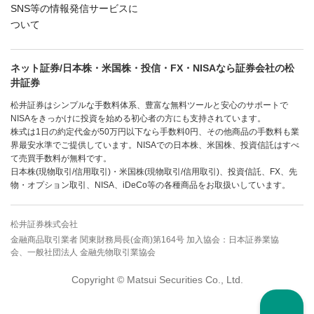
SNS等の情報発信サービスに
ついて
ネット証券/日本株・米国株・投信・FX・NISAなら証券会社の松
井証券
松井証券はシンプルな手数料体系、豊富な無料ツールと安心のサポートで
NISAをきっかけに投資を始める初心者の方にも支持されています。
株式は1日の約定代金が50万円以下なら手数料0円、その他商品の手数料も業
界最安水準でご提供しています。NISAでの日本株、米国株、投資信託はすべ
て売買手数料が無料です。
日本株(現物取引/信用取引)・米国株(現物取引/信用取引)、投資信託、FX、先
物・オプション取引、NISA、iDeCo等の各種商品をお取扱いしています。
松井証券株式会社
金融商品取引業者 関東財務局長(金商)第164号 加入協会：日本証券業協
会、一般社団法人 金融先物取引業協会
Copyright © Matsui Securities Co., Ltd.