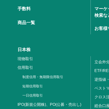
手数料
マーケ
検索な
商品一覧
お客様
日本株
現物取引
立会外
信用取引
ETF/RE
制度信用・無期限信用取引
逆指値
短期信用取引
ベストマ
一日信用取引
クロス
IPO(新規公開株)、PO(公募・売出し)
総合口