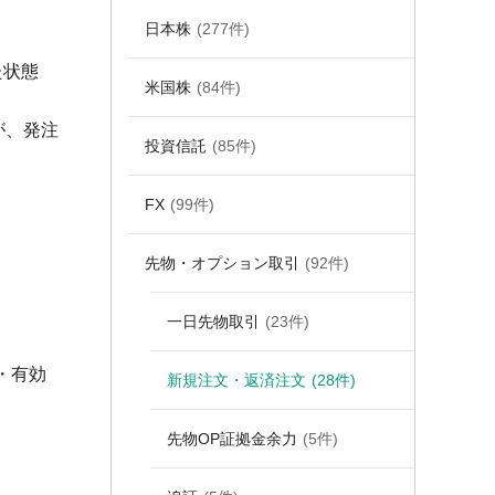
日本株
(277件)
た状態
米国株
(84件)
が、発注
投資信託
(85件)
FX
(99件)
先物・オプション取引
(92件)
一日先物取引
(23件)
・有効
新規注文・返済注文
(28件)
先物OP証拠金余力
(5件)