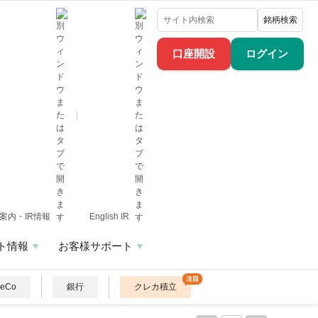
銘柄検索
口座開設
ログイン
案内・IR情報
English IR
ト情報
お客様サポート
DeCo
銀行
クレカ積立