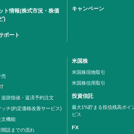
キャンペーン
ット情報(株式市況・株価
ど)
サポート
米国株
米国株現物取引
分売
米国株信用取引
IT
投資信託
・追跡指値・返済予約注文
最大1%貯まる投信残高ポイ
ッチ(約定価格改善サービス)
ビス
注文機能
FX
座開設までの流れ