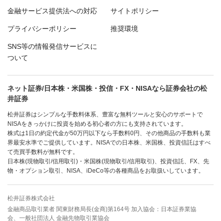
金融サービス提供法への対応
サイトポリシー
プライバシーポリシー
推奨環境
SNS等の情報発信サービスに
ついて
ネット証券/日本株・米国株・投信・FX・NISAなら証券会社の松
井証券
松井証券はシンプルな手数料体系、豊富な無料ツールと安心のサポートで
NISAをきっかけに投資を始める初心者の方にも支持されています。
株式は1日の約定代金が50万円以下なら手数料0円、その他商品の手数料も業
界最安水準でご提供しています。NISAでの日本株、米国株、投資信託はすべ
て売買手数料が無料です。
日本株(現物取引/信用取引)・米国株(現物取引/信用取引)、投資信託、FX、先
物・オプション取引、NISA、iDeCo等の各種商品をお取扱いしています。
松井証券株式会社
金融商品取引業者 関東財務局長(金商)第164号 加入協会：日本証券業協
会、一般社団法人 金融先物取引業協会