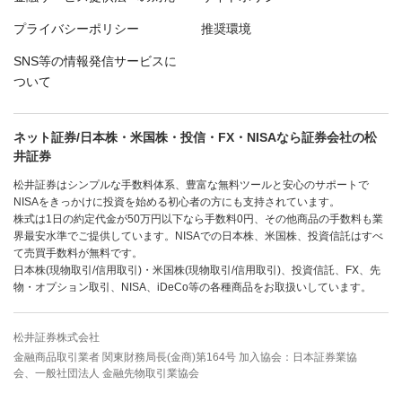
プライバシーポリシー
推奨環境
SNS等の情報発信サービスに
ついて
ネット証券/日本株・米国株・投信・FX・NISAなら証券会社の松
井証券
松井証券はシンプルな手数料体系、豊富な無料ツールと安心のサポートで
NISAをきっかけに投資を始める初心者の方にも支持されています。
株式は1日の約定代金が50万円以下なら手数料0円、その他商品の手数料も業
界最安水準でご提供しています。NISAでの日本株、米国株、投資信託はすべ
て売買手数料が無料です。
日本株(現物取引/信用取引)・米国株(現物取引/信用取引)、投資信託、FX、先
物・オプション取引、NISA、iDeCo等の各種商品をお取扱いしています。
松井証券株式会社
金融商品取引業者 関東財務局長(金商)第164号 加入協会：日本証券業協
会、一般社団法人 金融先物取引業協会