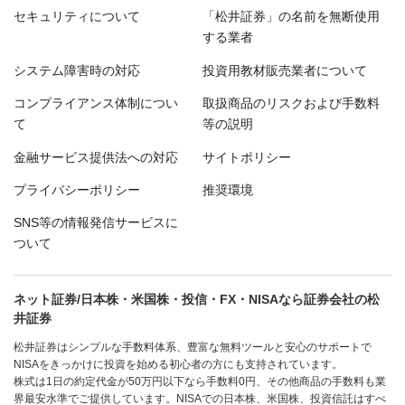
セキュリティについて
「松井証券」の名前を無断使用
する業者
システム障害時の対応
投資用教材販売業者について
コンプライアンス体制につい
取扱商品のリスクおよび手数料
て
等の説明
金融サービス提供法への対応
サイトポリシー
プライバシーポリシー
推奨環境
SNS等の情報発信サービスに
ついて
ネット証券/日本株・米国株・投信・FX・NISAなら証券会社の松
井証券
松井証券はシンプルな手数料体系、豊富な無料ツールと安心のサポートで
NISAをきっかけに投資を始める初心者の方にも支持されています。
株式は1日の約定代金が50万円以下なら手数料0円、その他商品の手数料も業
界最安水準でご提供しています。NISAでの日本株、米国株、投資信託はすべ