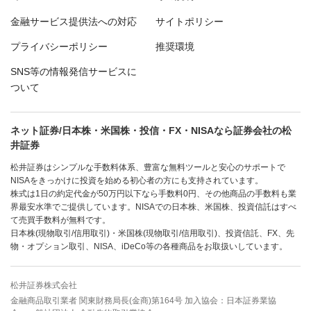
金融サービス提供法への対応
サイトポリシー
プライバシーポリシー
推奨環境
SNS等の情報発信サービスに
ついて
ネット証券/日本株・米国株・投信・FX・NISAなら証券会社の松
井証券
松井証券はシンプルな手数料体系、豊富な無料ツールと安心のサポートで
NISAをきっかけに投資を始める初心者の方にも支持されています。
株式は1日の約定代金が50万円以下なら手数料0円、その他商品の手数料も業
界最安水準でご提供しています。NISAでの日本株、米国株、投資信託はすべ
て売買手数料が無料です。
日本株(現物取引/信用取引)・米国株(現物取引/信用取引)、投資信託、FX、先
物・オプション取引、NISA、iDeCo等の各種商品をお取扱いしています。
松井証券株式会社
金融商品取引業者 関東財務局長(金商)第164号 加入協会：日本証券業協