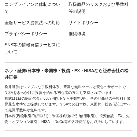
コンプライアンス体制につい
取扱商品のリスクおよび手数料
て
等の説明
金融サービス提供法への対応
サイトポリシー
プライバシーポリシー
推奨環境
SNS等の情報発信サービスに
ついて
ネット証券/日本株・米国株・投信・FX・NISAなら証券会社の松
井証券
松井証券はシンプルな手数料体系、豊富な無料ツールと安心のサポートで
NISAをきっかけに投資を始める初心者の方にも支持されています。
株式は1日の約定代金が50万円以下なら手数料0円、その他商品の手数料も業
界最安水準でご提供しています。NISAでの日本株、米国株、投資信託はすべ
て売買手数料が無料です。
日本株(現物取引/信用取引)・米国株(現物取引/信用取引)、投資信託、FX、先
物・オプション取引、NISA、iDeCo等の各種商品をお取扱いしています。