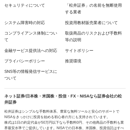
セキュリティについて
「松井証券」の名前を無断使用
する業者
システム障害時の対応
投資用教材販売業者について
コンプライアンス体制につい
取扱商品のリスクおよび手数料
て
等の説明
金融サービス提供法への対応
サイトポリシー
プライバシーポリシー
推奨環境
SNS等の情報発信サービスに
ついて
ネット証券/日本株・米国株・投信・FX・NISAなら証券会社の松
井証券
松井証券はシンプルな手数料体系、豊富な無料ツールと安心のサポートで
NISAをきっかけに投資を始める初心者の方にも支持されています。
株式は1日の約定代金が50万円以下なら手数料0円、その他商品の手数料も業
界最安水準でご提供しています。NISAでの日本株、米国株、投資信託はすべ